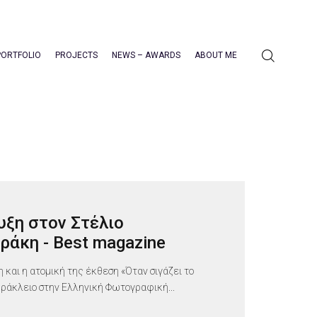
PORTFOLIO
PROJECTS
NEWS – AWARDS
ABOUT ME
υξη στον Στέλιο
ράκη - Best magazine
 και η ατομική της έκθεση «Όταν σιγάζει το
ράκλειο στην Ελληνική Φωτογραφική...