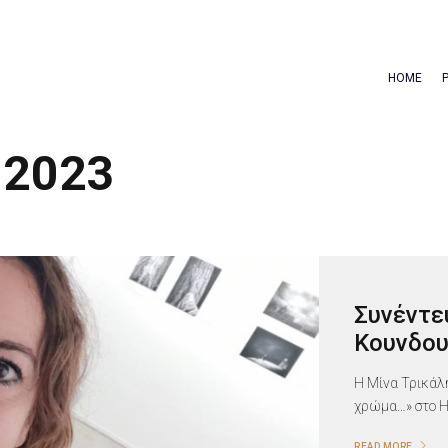
HOME
 2023
Συνέντε
Κουνδου
Η Μίνα Τρικάλη
χρώμα…» στο Η
READ MORE