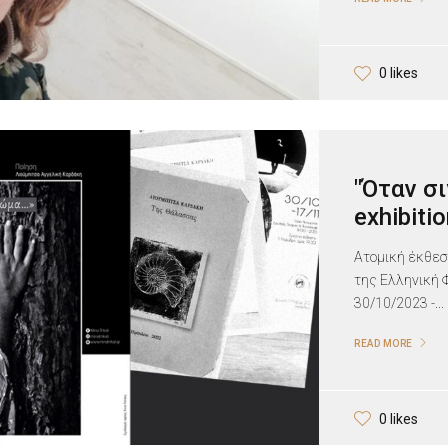
0 likes
"Όταν σι
exhibiti
Ατομική έκθεσ
της Ελληνική 
30/10/2023 -...
READ MORE
0 likes