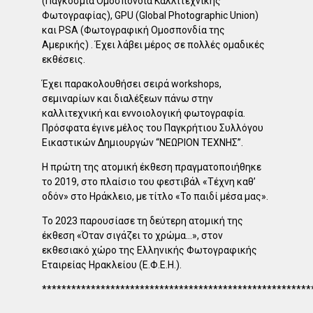
(Παγκόσμια Ομοσπονδία Καλλιτεχνικής
Φωτογραφίας), GPU (Global Photographic Union)
και PSA (Φωτογραφική Ομοσπονδία της
Αμερικής) . Έχει λάβει μέρος σε πολλές ομαδικές
εκθέσεις.
Έχει παρακολουθήσει σειρά workshops,
σεμιναρίων και διαλέξεων πάνω στην
καλλιτεχνική και εννοιολογική φωτογραφία.
Πρόσφατα έγινε μέλος του Παγκρήτιου Συλλόγου
Εικαστικών Δημιουργών “ΝΕΩΡΙΟΝ ΤΕΧΝΗΣ”.
Η πρώτη της ατομική έκθεση πραγματοποιήθηκε
το 2019, στο πλαίσιο του φεστιβάλ «Τέχνη καθ’
οδόν» στο Ηράκλειο, με τίτλο «Το παιδί μέσα μας».
Το 2023 παρουσίασε τη δεύτερη ατομική της
έκθεση «Όταν σιγάζει το χρώμα…», στον
εκθεσιακό χώρο της Ελληνικής Φωτογραφικής
Εταιρείας Ηρακλείου (Ε.Φ.Ε.Η.).
*******************************************************