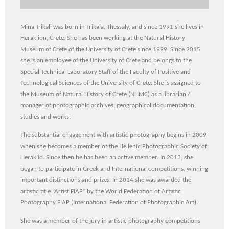
Mina Trikali was born in Trikala, Thessaly, and since 1991 she lives in
Heraklion, Crete.
Sh
e has been working at the Natural History
Museum of Crete of the University of Crete since 1999.
S
ince 2015
s
he is an employee of the University of Crete and belongs to the
Special Technical Laboratory Staff of the Faculty of Positive and
Technological Sciences of the University of Crete. She is assigned to
the Museum of Natural History of Crete (
NHMC
)
as a librarian /
manager of photographic archives, geographical documentation,
studies and works.
The substantial engagement with artistic photography begins in 2009
when
s
he becomes a member of the Hellenic Photographic Society of
Heraklio
. Since then he has been an active member. In 2013,
s
he
began to participate in Greek and International competitions, winning
important distinctions and prizes.
In 2014 she was awarded the
artistic title “Artist FIAP” by the World Federation of Artistic
Photography FIAP (International Federation of Photographic Art).
Sh
e was a member of the jury in artistic photography competitions